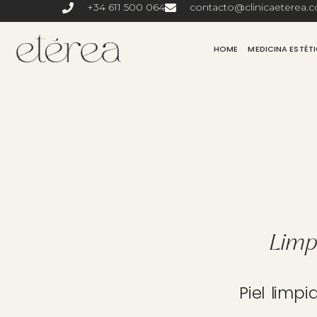
+34 611 500 064
contacto@clinicaeterea.
HOME
MEDICINA ESTÉT
Limp
Piel limp