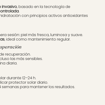
 invasivo
, basado en la tecnología de
controlada
.
hidratación con principios activos antioxidantes
mera sesión: piel más fresca, luminosa y suave.
nas
, ideal como mantenimiento regular.
cuperación
 de recuperación.
cluso las más sensibles.
na diaria.
olar durante 12–24 h.
icar protector solar diario.
–4 semanas para mantener los resultados.