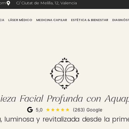
com
C/ Ciutat de Melilla, 12, Valencia
ICA
LÁSER MÉDICO
MEDICINA CAPILAR
ESTÉTICA & BIENESTAR
DIAGNÓS
ieza Facial Profunda con Aqua
5,0
★★★★★
(263) Google
ia, luminosa y revitalizada desde la prim