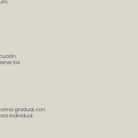
uro.
cución.
ener los
 forma gradual, con
sta individual.