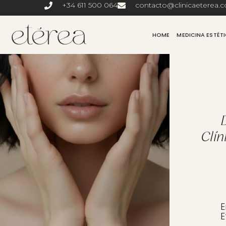
+34 611 500 064
contacto@clinicaeterea.
HOME
MEDICINA ESTÉT
Clín
E
E