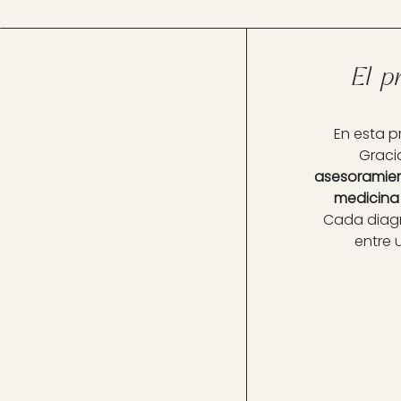
El p
En esta p
Graci
asesoramien
medicina 
Cada diagn
entre 