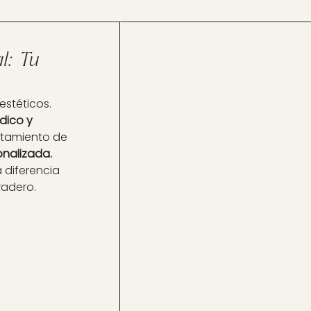
l: Tu
estéticos.
dico y
ratamiento de
onalizada.
 diferencia
radero.