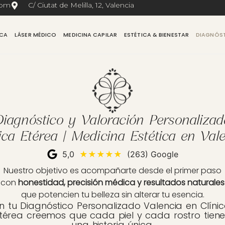
com
C/ Ciutat de Melilla, 12, Valencia
ICA
LÁSER MÉDICO
MEDICINA CAPILAR
ESTÉTICA & BIENESTAR
DIAGNÓS
Diagnóstico y Valoración Personalizad
ica Etérea | Medicina Estética en Val
5,0
★★★★★
(263) Google
Nuestro objetivo es acompañarte desde el primer paso
con
honestidad, precisión médica y resultados naturales
que potencien tu belleza sin alterar tu esencia.
n tu Diagnóstico Personalizado Valencia en Clíni
térea creemos que cada piel y cada rostro tien
una historia única.