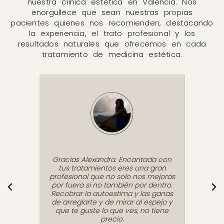
nuestra clínica estética en Valencia. Nos
enorgullece que sean nuestras propias
pacientes quienes nos recomienden, destacando
la experiencia, el trato profesional y los
resultados naturales que ofrecemos en cada
tratamiento de medicina estética.
 es
Gracias Alexandra. Encantada con
La Dr
te
tus tratamientos eres una gran
en 
e el
profesional que no solo nos mejoras
casu
sesora
por fuera si no también por dentro.
qu
s manos
Recobrar la autoestima y las ganas
manos
muy
de arreglarte y de mirar al espejo y
súpe
 a su
que te guste lo que ves, no tiene
manten
peran
precio.
mejor