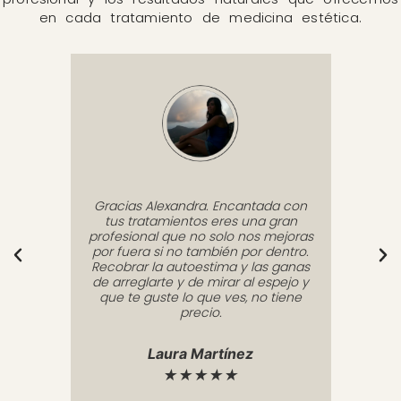
en cada tratamiento de medicina estética.
 es
Gracias Alexandra. Encantada con
La Dr
te
tus tratamientos eres una gran
en 
e el
profesional que no solo nos mejoras
casu
sesora
por fuera si no también por dentro.
qu
s manos
Recobrar la autoestima y las ganas
manos
muy
de arreglarte y de mirar al espejo y
súpe
 a su
que te guste lo que ves, no tiene
manten
peran
precio.
mejor
s.
los 
qued
Laura Martínez
ero
★★★★★